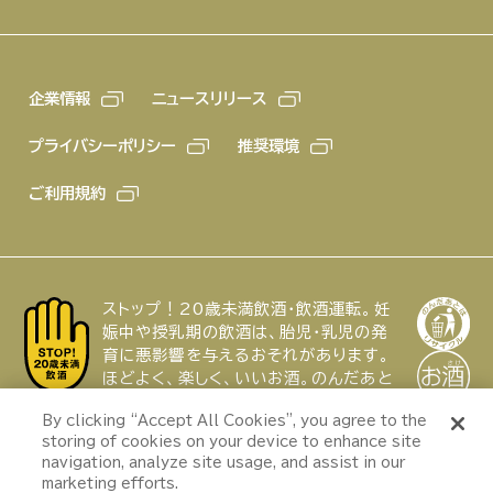
企業情報
ニュースリリース
プライバシーポリシー
推奨環境
ご利用規約
ストップ！20歳未満飲酒・飲酒運転。妊
娠中や授乳期の飲酒は、胎児・乳児の発
育に悪影響を与えるおそれがあります。
ほどよく、楽しく、いいお酒。のんだあと
はリサイクル。
特集
By clicking “Accept All Cookies”, you agree to the
『green cola（グリ
storing of cookies on your device to enhance site
アサヒの新しい顔
ーンコーラ）』が届け
navigation, analyze site usage, and assist in our
たい新しい価値観へ
Copyright © ASAHI GROUP JAPAN,
marketing efforts.