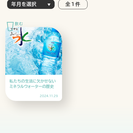
全 1 件
特集記事
連載
アサヒの人
歴史
夏のビール特集2025
ビール
お酒との付き合い方
ウイスキー
大阪・関西万博
浅草特集2025
おでかけ
池波正太郎
浅草
レシピ
私たちの生活に欠かせない
みんなで乾杯
アサヒのひと図鑑
ミネラルウォーターの歴史
特別なおやつ時間
エノテカ
ノンアル
2024.11.29
スマホ写真