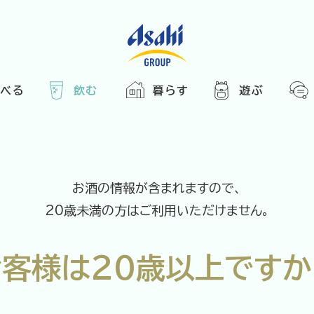
食べる
飲む
暮らす
遊ぶ
HOME
アサヒの人
ABOUT
2025
ARTICLE
き合い方
西万博
お酒の情報が含まれますので、
でかけ
20歳未満の方はご利用いただけません。
レシピ
のひと図鑑
お客様は
20歳以上ですか
エノテカ