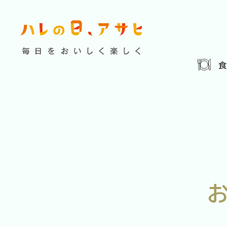
食べる
特集記事
連載
歴史
夏のビール特集
飲む
ビール
お酒との付
暮らす
ウイスキー
大阪・関
浅草特集2025
お
遊ぶ
池波正太郎
浅草
考える
みんなで乾杯
アサヒ
特別なおやつ時間
ノンアル
スマホ写真