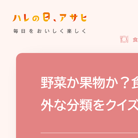
食べる
特集記事
連載
歴史
夏のビール特集
飲む
ビール
お酒との付
暮らす
ウイスキー
大阪・関
野菜か果物か？
浅草特集2025
お
遊ぶ
外な分類をクイ
池波正太郎
浅草
考える
みんなで乾杯
アサヒ
特別なおやつ時間
ノンアル
スマホ写真