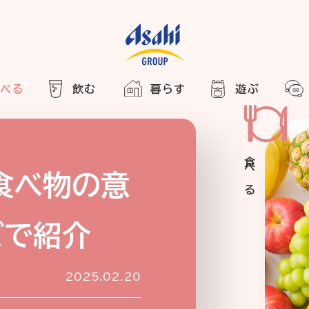
食べる
飲む
暮らす
遊ぶ
HOME
アサヒの人
ABOUT
2025
ARTICLE
き合い方
西万博
食べ物の意
でかけ
ズで紹介
レシピ
のひと図鑑
2025.02.20
エノテカ