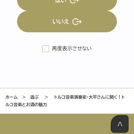
はい
いいえ
特集記事
連載
アサヒの人
歴史
夏のビール特集2025
ビール
再度表示させない
お酒との付き合い方
ウイスキー
おでかけ
大阪・関西万博
浅草特集2025
池波正太郎
浅草
レシピ
みんなで乾杯
アサヒのひと図鑑
特別なおやつ時間
エノテカ
ノンアル
ホーム
＞
遊ぶ
＞
トルコ音楽演奏家・大平さんに聞く！ト
ルコ音楽とお酒の魅力
スマホ写真