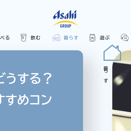
食べる
飲む
暮らす
遊ぶ
HOME
アサヒの人
ABOUT
2025
ARTICLE
き合い方
西万博
どうする？
でかけ
すすめコン
レシピ
のひと図鑑
エノテカ