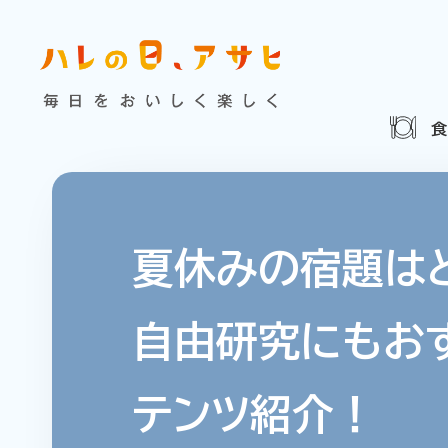
食べる
特集記事
連載
歴史
夏のビール特集
飲む
ビール
お酒との付
暮らす
ウイスキー
大阪・関
夏休みの宿題は
浅草特集2025
お
遊ぶ
自由研究にもお
池波正太郎
浅草
考える
みんなで乾杯
アサヒ
テンツ紹介！
特別なおやつ時間
ノンアル
スマホ写真