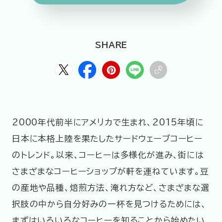
HOME
ABOUT
ARTICLE
SHARE
2000年代前半にアメリカで生まれ、2015年頃に
日本に本格上陸を果たしたサードウェーブコーヒー
公式Xアカウント
のトレンド。以来、コーヒーは多様化が進み、街には
さまざまなコーヒーショップが軒を連ねています。豆
アサヒグループ公式チャンネル
の産地や品種、焙煎方法、淹れ方など、さまざまな選
公式アカウント一覧
択肢の中から自分好みの一杯を見つけるためには、
まずはいろいろなコーヒーを知ることから始めたい