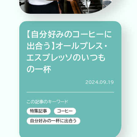
【自分好みのコーヒーに
特集記事
連載
アサヒの人
歴史
出合う】オールプレス・
夏のビール特集2025
ビール
エスプレッソのいつも
お酒との付き合い方
ウイスキー
の一杯
大阪・関西万博
浅草特集2025
おでかけ
池波正太郎
浅草
レシピ
2024.09.19
みんなで乾杯
アサヒのひと図鑑
特別なおやつ時間
エノテカ
ノンアル
この記事のキーワード
スマホ写真
特集記事
コーヒー
自分好みの一杯に出合う