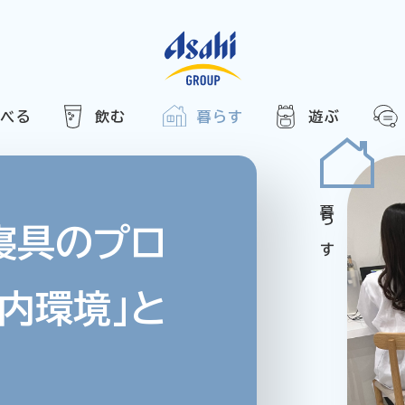
食べる
飲む
暮らす
遊ぶ
HOME
アサヒの人
ABOUT
2025
ARTICLE
き合い方
西万博
寝具のプロ
でかけ
内環境」と
レシピ
のひと図鑑
エノテカ