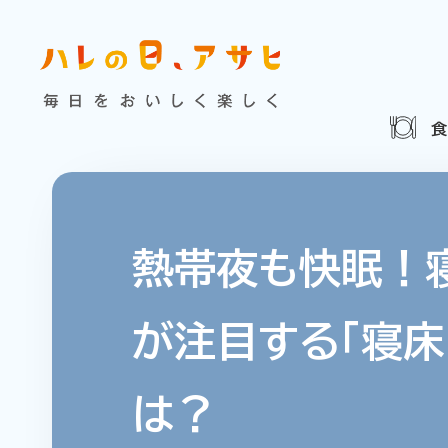
食べる
特集記事
連載
歴史
夏のビール特集
飲む
ビール
お酒との付
暮らす
ウイスキー
大阪・関
熱帯夜も快眠！
浅草特集2025
お
遊ぶ
が注目する「寝床
池波正太郎
浅草
考える
みんなで乾杯
アサヒ
は？
特別なおやつ時間
ノンアル
スマホ写真