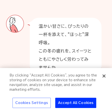
温かい甘さに、ぴったりの
一杯を添えて、“ほっと”深
呼吸。
この冬の疲れを、スイーツと
ともにやさしく労わってみ
ませんか。
特集
By clicking “Accept All Cookies”, you agree to the
『green cola（グリ
storing of cookies on your device to enhance site
アサヒの新しい顔
ーンコーラ）』が届け
navigation, analyze site usage, and assist in our
たい新しい価値観へ
marketing efforts.
の挑戦
大阪・関西万博
池波正太郎
アサヒの人
歴史
夏のビール特
Cookies Settings
Accept All Cookies
text 「ハレの日、アサヒ」編集部