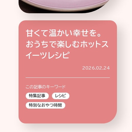
甘くて温かい幸せを。
特集記事
連載
アサヒの人
歴史
おうちで楽しむホットス
夏のビール特集2025
ビール
イーツレシピ
お酒との付き合い方
ウイスキー
浅草特集2025
おでかけ
2026.02.24
大阪・関西万博
池波正太郎
浅草
レシピ
みんなで乾杯
アサヒのひと図鑑
この記事のキーワード
特別なおやつ時間
エノテカ
ノンアル
特集記事
レシピ
スマホ写真
特別なおやつ時間