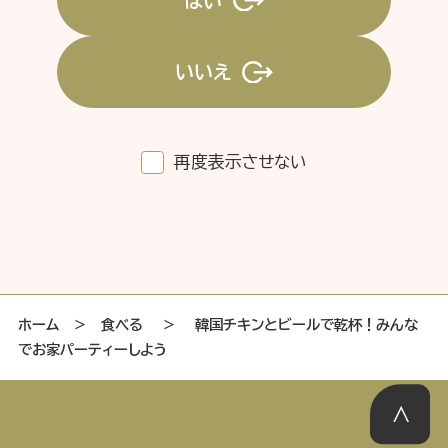
はい
いいえ
特集記事
連載
アサヒの人
歴史
夏のビール特集2025
ビール
再度表示させない
お酒との付き合い方
ウイスキー
おでかけ
大阪・関西万博
浅草特集2025
池波正太郎
浅草
レシピ
みんなで乾杯
アサヒのひと図鑑
特別なおやつ時間
エノテカ
ノンアル
ホーム
＞
食べる
＞
韓国チキンとビールで乾杯！みんな
でお家パーティーしよう
スマホ写真