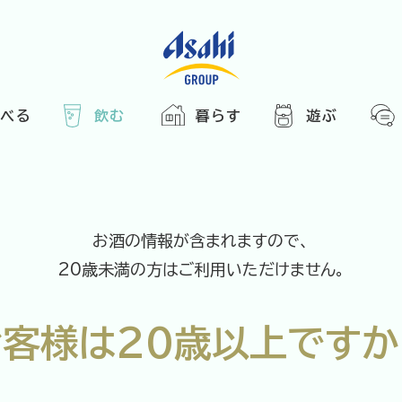
食べる
飲む
暮らす
遊ぶ
HOME
アサヒの人
ABOUT
2025
ARTICLE
き合い方
西万博
お酒の情報が含まれますので、
でかけ
20歳未満の方はご利用いただけません。
レシピ
のひと図鑑
お客様は
20歳以上ですか
エノテカ