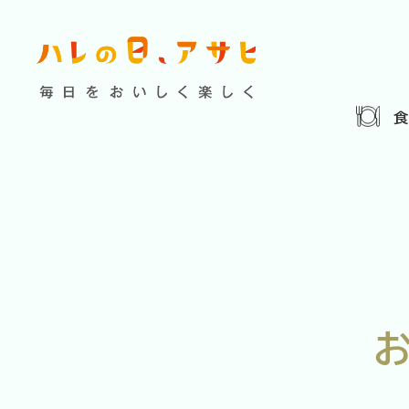
食べる
特集記事
連載
歴史
夏のビール特集
飲む
ビール
お酒との付
暮らす
ウイスキー
大阪・関
浅草特集2025
お
遊ぶ
池波正太郎
浅草
考える
みんなで乾杯
アサヒ
特別なおやつ時間
ノンアル
スマホ写真