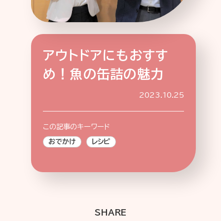
アウトドアにもおすす
特集記事
連載
アサヒの人
歴史
め！魚の缶詰の魅力
夏のビール特集2025
ビール
お酒との付き合い方
ウイスキー
2023.10.25
おでかけ
大阪・関西万博
浅草特集2025
池波正太郎
浅草
この記事のキーワード
レシピ
みんなで乾杯
アサヒのひと図鑑
おでかけ
レシピ
特別なおやつ時間
エノテカ
ノンアル
スマホ写真
SHARE