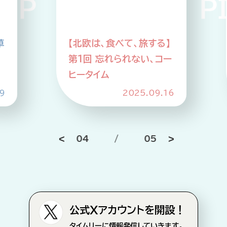
 PICKUP PIC
】
【北欧は、食べて、旅する】
ー
第2回 SDGs先進国のア
ップサイクルな食事情
6
2025.10.21
05
/
05
公式Xアカウントを開設！
タイムリーに情報発信していきます。