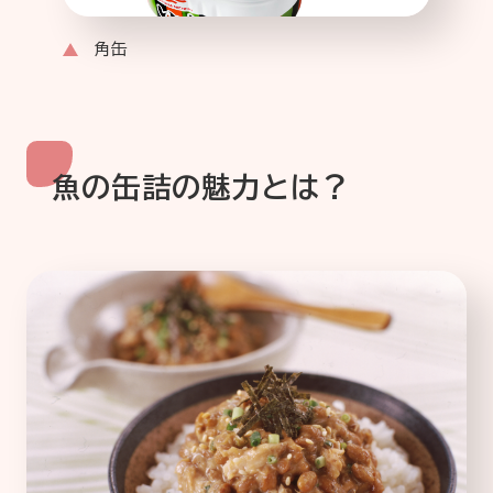
角缶
魚の缶詰の魅力とは？