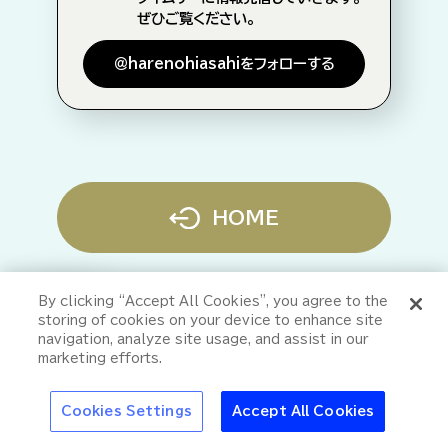
ぜひご覧ください。
＠harenohiasahiをフォローする
HOME
特集
By clicking “Accept All Cookies”, you agree to the
『green cola（グリ
storing of cookies on your device to enhance site
アサヒの新しい顔
ーンコーラ）』が届け
navigation, analyze site usage, and assist in our
たい新しい価値観へ
marketing efforts.
の挑戦
スキー
おでかけ
大阪・関西万博
浅草特集2025
池波正太郎
Cookies Settings
Accept All Cookies
ホーム
＞
食べる
＞
アウトドアにもおすすめ！魚の缶詰の