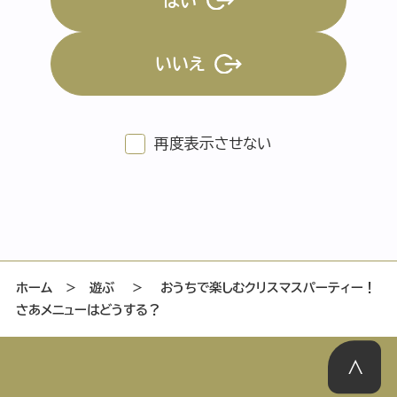
はい
いいえ
特集記事
連載
アサヒの人
歴史
夏のビール特集2025
ビール
再度表示させない
お酒との付き合い方
ウイスキー
大阪・関西万博
浅草特集2025
おでかけ
池波正太郎
浅草
レシピ
みんなで乾杯
アサヒのひと図鑑
特別なおやつ時間
エノテカ
ノンアル
ホーム
＞
遊ぶ
＞
おうちで楽しむクリスマスパーティー！
さあメニューはどうする？
スマホ写真