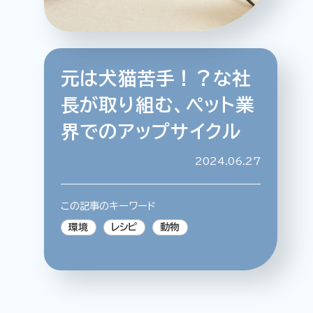
元は犬猫苦手！？な社
特集記事
連載
アサヒの人
歴史
長が取り組む、ペット業
夏のビール特集2025
ビール
界でのアップサイクル
お酒との付き合い方
ウイスキー
大阪・関西万博
浅草特集2025
2024.06.27
おでかけ
池波正太郎
浅草
レシピ
みんなで乾杯
アサヒのひと図鑑
この記事のキーワード
特別なおやつ時間
エノテカ
ノンアル
環境
レシピ
動物
スマホ写真