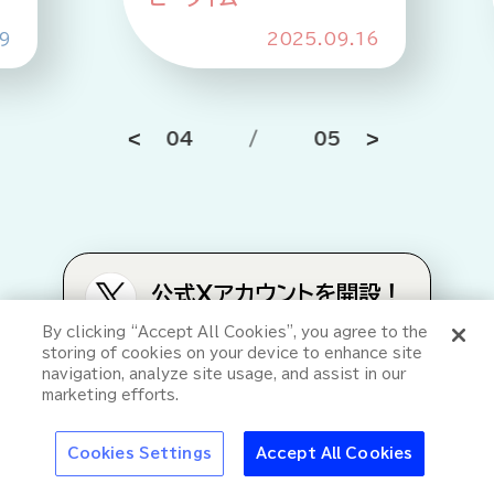
6
2025.10.21
05
/
05
公式Xアカウントを開設！
特集
タイムリーに情報発信していきます。
By clicking “Accept All Cookies”, you agree to the
ぜひご覧ください。
なぜ冷やすとうま
storing of cookies on your device to enhance site
“冷え”で夏はもっと
い？スーパードラ
navigation, analyze site usage, and assist in our
おいしくなる
イ“キンキン体験”の
marketing efforts.
＠harenohiasahiをフォローする
秘密
アサヒの人
歴史
夏のビール特集2025
ビール
お酒との
Cookies Settings
Accept All Cookies