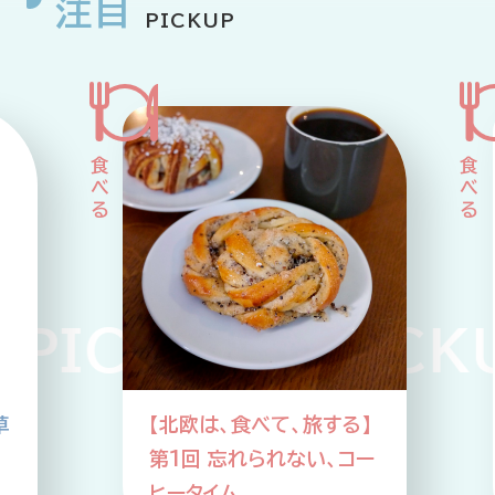
注目
PICKUP
CKUP PICKUP
】
【北欧は、食べて、旅する】
ー
第2回 SDGs先進国のア
ップサイクルな食事情