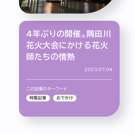
4年ぶりの開催。隅田川
特集記事
連載
アサヒの人
歴史
花火大会にかける花火
夏のビール特集2025
ビール
師たちの情熱
お酒との付き合い方
ウイスキー
大阪・関西万博
浅草特集2025
2023.07.04
おでかけ
池波正太郎
浅草
レシピ
みんなで乾杯
アサヒのひと図鑑
この記事のキーワード
特別なおやつ時間
エノテカ
ノンアル
特集記事
おでかけ
スマホ写真