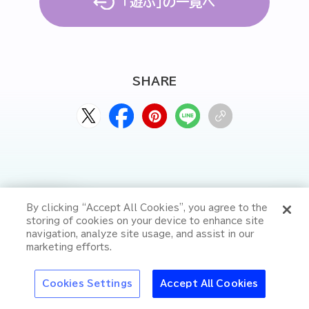
「遊ぶ」の一覧へ
SHARE
特集
By clicking “Accept All Cookies”, you agree to the
注目
キンキンの氷点下生
storing of cookies on your device to enhance site
“冷え”で夏はもっと
PICKUP
ビールを自宅でも楽
navigation, analyze site usage, and assist in our
おいしくなる
しめる「ドラフター
marketing efforts.
ズ」
アサヒの人
歴史
夏のビール特集2025
ビール
お酒との
Cookies Settings
Accept All Cookies