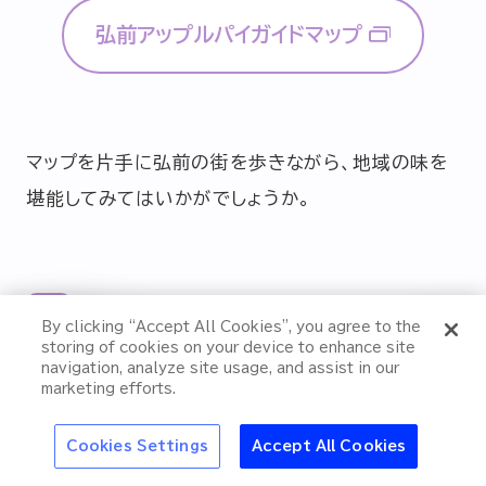
弘前アップルパイガイドマップ
マップを片手に弘前の街を歩きながら、地域の味を
堪能してみてはいかがでしょうか。
特集
By clicking “Accept All Cookies”, you agree to the
四季を彩る弘前城とりんご農園
キンキンの氷点下生
storing of cookies on your device to enhance site
“冷え”で夏はもっと
ビールを自宅でも楽
navigation, analyze site usage, and assist in our
で、秋の自然と味覚を満喫
おいしくなる
しめる「ドラフター
marketing efforts.
ズ」
郎
アサヒの人
歴史
夏のビール特集2025
ビール
お酒と
Cookies Settings
Accept All Cookies