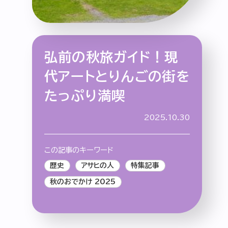
弘前の秋旅ガイド！現
特集記事
連載
アサヒの人
歴史
代アートとりんごの街を
夏のビール特集2025
ビール
たっぷり満喫
お酒との付き合い方
ウイスキー
大阪・関西万博
浅草特集2025
2025.10.30
おでかけ
池波正太郎
浅草
レシピ
みんなで乾杯
アサヒのひと図鑑
この記事のキーワード
特別なおやつ時間
エノテカ
ノンアル
歴史
アサヒの人
特集記事
スマホ写真
秋のおでかけ 2025