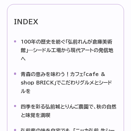
企業情報
ニュースリリース
INDEX
プライバシーポリシー
推奨環境
100年の歴史を紡ぐ「弘前れんが倉庫美術
ご利用規約
館」—シードル工場から現代アートの発信地
へ
青森の恵みを味わう！カフェ「cafe &
shop BRICK」でこだわりグルメとシード
ルを
四季を彩る弘前城とりんご農園で、秋の自然
と味覚を満喫
弘前産の味を自宅でも。「ニッカ弘前 生シー