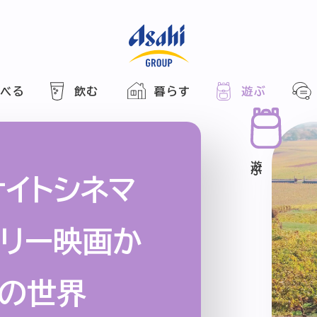
食べる
飲む
暮らす
遊ぶ
HOME
アサヒの人
ABOUT
2025
ARTICLE
き合い方
西万博
イトシネマ
でかけ
タリー映画か
レシピ
のひと図鑑
ンの世界
エノテカ