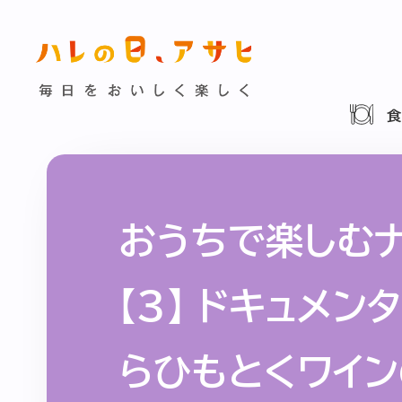
食べる
特集記事
連載
歴史
夏のビール特集
飲む
ビール
お酒との付
暮らす
ウイスキー
大阪・関
おうちで楽しむナ
浅草特集2025
お
遊ぶ
【3】 ドキュメン
池波正太郎
浅草
考える
みんなで乾杯
アサヒ
らひもとくワイ
特別なおやつ時間
ノンアル
スマホ写真