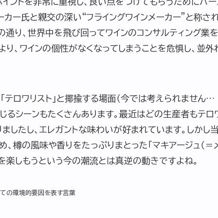
ポイントを非常に重視し、良い点をつけてもらうためにパー
カー氏と親交の深い“フライングワインメーカー”と称さ
の通り、世界中を飛び回ってワインのコンサルティング業を
より、ワインの個性がなくなってしまうことを危惧し、並外
「テロワリスト」と揶揄する場面（今では考えられません…
感じるシーンもたくさんあります。最近はどの生産者もテロ
りましたし、エレガントな味わいが好まれています。しかし
、樽の風味や香りをたっぷりまとった「マキアージュ（＝メ
味を楽しもうという今の潮流とは真逆の動きですよね。
全ての環境的要因を表す言葉