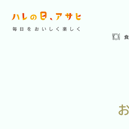
食べる
特集記事
連載
歴史
夏のビール特集
飲む
ビール
お酒との付
暮らす
ウイスキー
大阪・関
浅草特集2025
お
遊ぶ
池波正太郎
浅草
考える
みんなで乾杯
アサヒ
特別なおやつ時間
ノンアル
スマホ写真