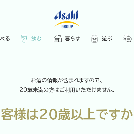
食べる
飲む
暮らす
遊ぶ
HOME
アサヒの人
ABOUT
2025
ARTICLE
き合い方
西万博
お酒の情報が含まれますので、
でかけ
20歳未満の方はご利用いただけません。
レシピ
のひと図鑑
お客様は
20歳以上ですか
エノテカ