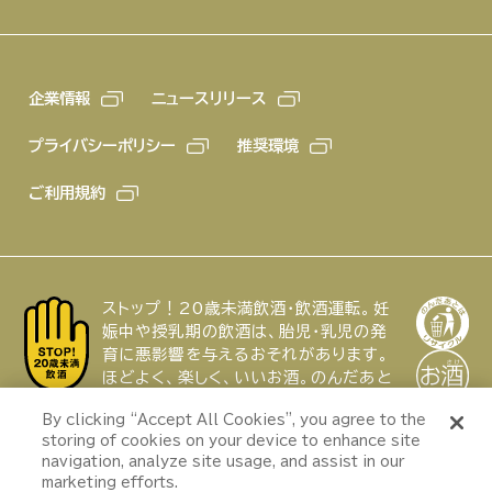
企業情報
ニュースリリース
プライバシーポリシー
推奨環境
ご利用規約
ストップ！20歳未満飲酒・飲酒運転。妊
娠中や授乳期の飲酒は、胎児・乳児の発
育に悪影響を与えるおそれがあります。
ほどよく、楽しく、いいお酒。のんだあと
はリサイクル。
特集
By clicking “Accept All Cookies”, you agree to the
キンキンの氷点下生
storing of cookies on your device to enhance site
“冷え”で夏はもっと
ビールを自宅でも楽
navigation, analyze site usage, and assist in our
おいしくなる
しめる「ドラフター
Copyright © ASAHI GROUP JAPAN,
marketing efforts.