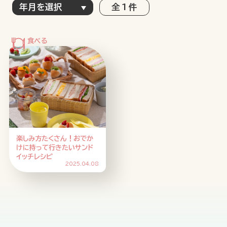
全 1 件
特集記事
連載
アサヒの人
歴史
夏のビール特集2025
ビール
お酒との付き合い方
ウイスキー
大阪・関西万博
浅草特集2025
おでかけ
池波正太郎
浅草
レシピ
楽しみ方たくさん！おでか
みんなで乾杯
アサヒのひと図鑑
けに持って行きたいサンド
イッチレシピ
特別なおやつ時間
エノテカ
ノンアル
2025.04.08
スマホ写真