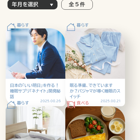
全 5 件
特集記事
連載
アサヒの人
歴史
夏のビール特集2025
ビール
お酒との付き合い方
ウイスキー
大阪・関西万博
浅草特集2025
おでかけ
池波正太郎
浅草
レシピ
日本の「いい明日」を作る！
眠る準備、できています
みんなで乾杯
アサヒのひと図鑑
睡眠サプリ「ネナイト」開発秘
か？パジャマが導く睡眠のス
話
イッチ
特別なおやつ時間
エノテカ
ノンアル
2025.08.26
2025.08.21
スマホ写真