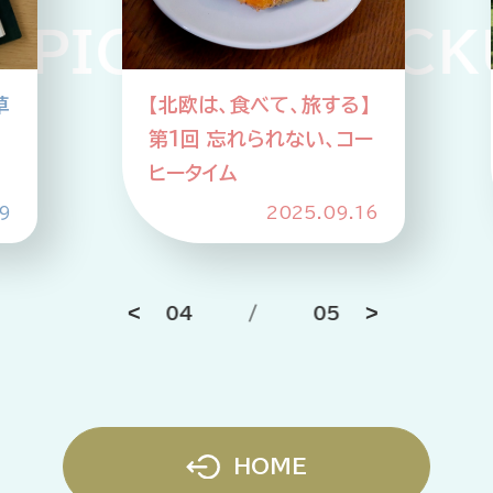
PICKUP PICKU
草
【北欧は、食べて、旅する】
第1回 忘れられない、コー
ヒータイム
9
2025.09.16
04
/
05
HOME