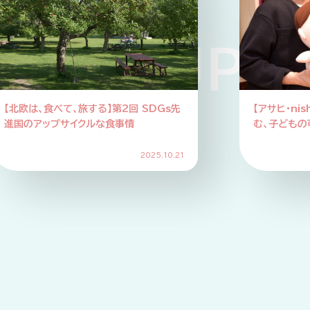
ICKUP PI
Gs先
【アサヒ・nishikawa対談】眠りと食で育
む、子どもの可能性
5.10.21
2025.10.16