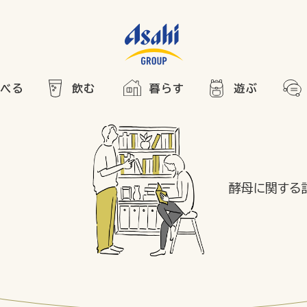
食べる
飲む
暮らす
遊ぶ
HOME
アサヒの人
ABOUT
2025
ARTICLE
き合い方
西万博
酵母に関する
でかけ
レシピ
のひと図鑑
エノテカ