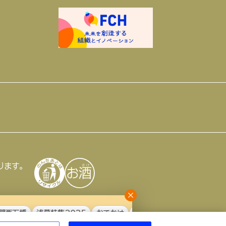
ります。
万博
浅草特集2025
おでかけ
池波正太郎
アサヒの人
歴史