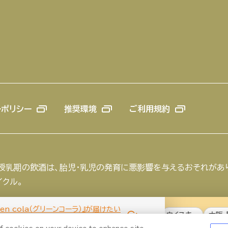
ーポリシー
推奨環境
ご利用規約
や授乳期の飲酒は、胎児・乳児の発育に悪影響を与えるおそれがあ
イクル。
een cola（グリーンコーラ）』が届けたい
特集2025
ビール
お酒との付き合い方
ウイスキー
大阪・関西
い価値観への挑戦