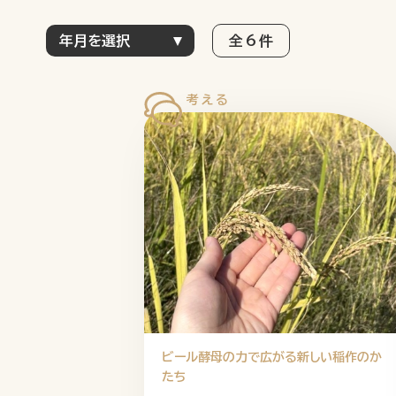
全 6 件
ビール酵母の力で広がる新しい稲作のか
たち