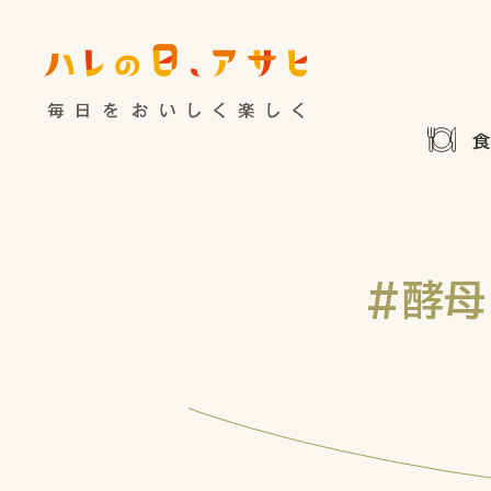
食べる
特集記事
連載
歴史
夏のビール特集
飲む
ビール
お酒との付
暮らす
ウイスキー
大阪・関
#酵母
浅草特集2025
お
遊ぶ
池波正太郎
浅草
考える
みんなで乾杯
アサヒ
特別なおやつ時間
ノンアル
スマホ写真