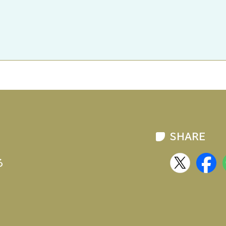
SHARE
る