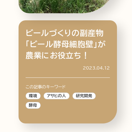
ビールづくりの副産物
特集記事
連載
アサヒの人
歴史
「ビール酵母細胞壁」が
夏のビール特集2025
ビール
農業にお役立ち！
お酒との付き合い方
ウイスキー
大阪・関西万博
浅草特集2025
2023.04.12
おでかけ
池波正太郎
浅草
レシピ
みんなで乾杯
アサヒのひと図鑑
この記事のキーワード
特別なおやつ時間
エノテカ
ノンアル
環境
アサヒの人
研究開発
スマホ写真
酵母