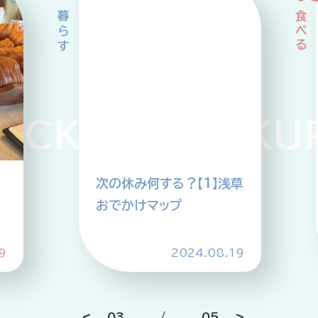
CKUP PICKUP 
次の休み何する？【1】浅草
おでかけマップ
9
2024.08.19
03
/
05