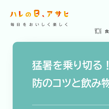
食べる
特集記事
連載
歴史
夏のビール特集
飲む
ビール
お酒との付
暮らす
ウイスキー
大阪・関
猛暑を乗り切る
浅草特集2025
お
遊ぶ
防のコツと飲み
池波正太郎
浅草
考える
みんなで乾杯
アサヒ
特別なおやつ時間
ノンアル
スマホ写真