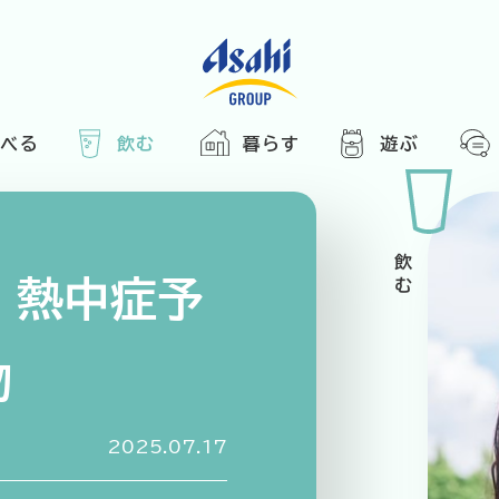
食べる
飲む
暮らす
遊ぶ
HOME
アサヒの人
ABOUT
2025
ARTICLE
き合い方
西万博
！熱中症予
でかけ
物
レシピ
のひと図鑑
2025.07.17
エノテカ