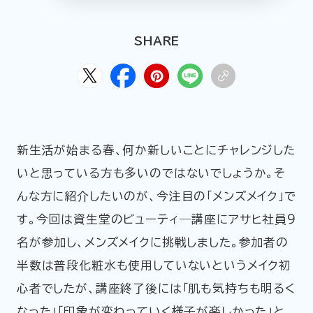
HOME
ABOUT
ARTICLE
SHARE
新生活が始まる春、何か新しいことにチャレンジした
いと思っている方も多いのではないでしょうか。そ
んな方に紹介したいのが、今注目の「メンズメイク」で
公式Xアカウント
す。今回は資生堂のビューティ―講座にアサヒ社員9
名が参加し、メンズメイクに挑戦しました。参加者の
アサヒグループ公式チャンネル
半数は普段化粧水も使用していないというメイク初
公式アカウント一覧
心者でしたが、講座終了後には「肌も気持ちも明るく
なった」「印象が変わっていく様子が楽しかった」と