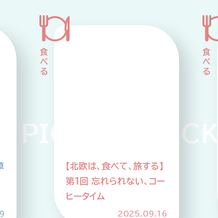
ICKUP PICKUP
】
【北欧は、食べて、旅する】
ー
第2回 SDGs先進国のア
ップサイクルな食事情
6
2025.10.21