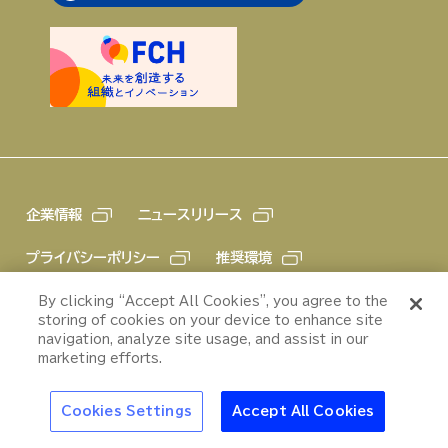
企業情報
ニュースリリース
プライバシーポリシー
推奨環境
特集
ご利用規約
By clicking “Accept All Cookies”, you agree to the
冷たい食べ物で夏を
storing of cookies on your device to enhance site
“冷え”で夏はもっと
快適に！｜定番から
navigation, analyze site usage, and assist in our
おいしくなる
変わり種まで一挙に
marketing efforts.
ご紹介
郎
アサヒの人
歴史
夏のビール特集2025
ビール
お酒と
ストップ！20歳未満飲酒・飲酒運転。妊
Cookies Settings
Accept All Cookies
娠中や授乳期の飲酒は、胎児・乳児の発
育に悪影響を与えるおそれがあります。