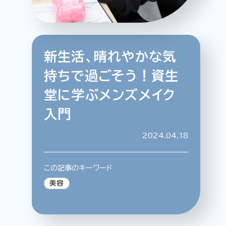
新生活、晴れやかな気
特集記事
連載
アサヒの人
歴史
持ちで過ごそう！資生
夏のビール特集2025
ビール
堂に学ぶメンズメイク
お酒との付き合い方
ウイスキー
入門
大阪・関西万博
浅草特集2025
おでかけ
池波正太郎
浅草
レシピ
2024.04.18
みんなで乾杯
アサヒのひと図鑑
特別なおやつ時間
エノテカ
ノンアル
この記事のキーワード
スマホ写真
美容