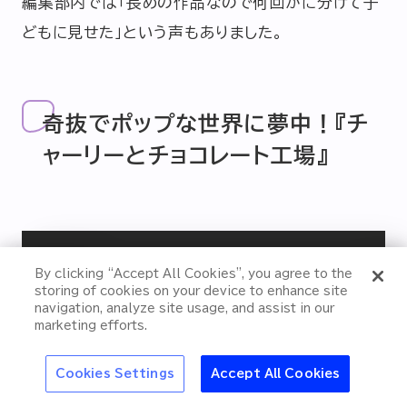
編集部内では「長めの作品なので何回かに分けて子
どもに見せた」という声もありました。
奇抜でポップな世界に夢中！『チ
ャーリーとチョコレート工場』
特集
By clicking “Accept All Cookies”, you agree to the
なぜ冷やすとうま
storing of cookies on your device to enhance site
“冷え”で夏はもっと
い？スーパードラ
navigation, analyze site usage, and assist in our
おいしくなる
イ“キンキン体験”の
marketing efforts.
秘密
キー
大阪・関西万博
浅草特集2025
おでかけ
池波正太郎
Cookies Settings
Accept All Cookies