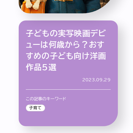
子どもの実写映画デビ
特集記事
連載
アサヒの人
歴史
ューは何歳から？おす
夏のビール特集2025
ビール
すめの子ども向け洋画
お酒との付き合い方
ウイスキー
作品5選
大阪・関西万博
浅草特集2025
おでかけ
池波正太郎
浅草
レシピ
2023.09.29
みんなで乾杯
アサヒのひと図鑑
特別なおやつ時間
エノテカ
ノンアル
この記事のキーワード
スマホ写真
子育て