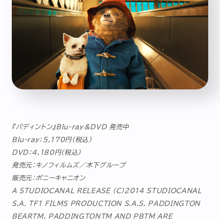
『パディントン』Blu-ray＆DVD 発売中
Blu-ray：5,170円(税込)
DVD：4,180円(税込)
発売元：キノフィルムズ／木下グループ
販売元：ポニーキャニオン
A STUDIOCANAL RELEASE (C)2014 STUDIOCANAL
S.A. TF1 FILMS PRODUCTION S.A.S. PADDINGTON
BEARTM, PADDINGTONTM AND PBTM ARE