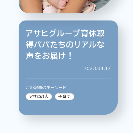
アサヒグループ育休取
特集記事
連載
アサヒの人
歴史
得パパたちのリアルな
夏のビール特集2025
ビール
声をお届け！
お酒との付き合い方
ウイスキー
おでかけ
大阪・関西万博
2023.04.12
浅草特集2025
池波正太郎
浅草
レシピ
みんなで乾杯
アサヒのひと図鑑
この記事のキーワード
特別なおやつ時間
エノテカ
ノンアル
アサヒの人
子育て
スマホ写真