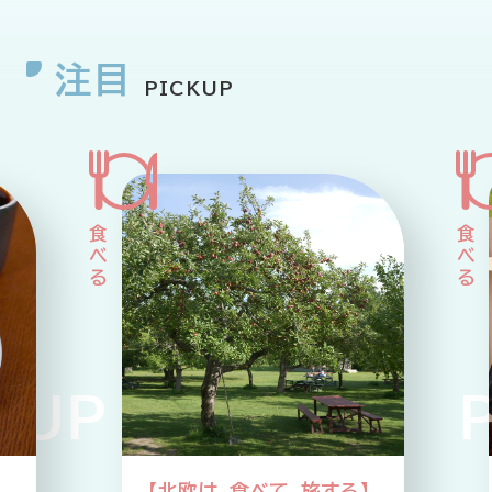
注目
PICKUP
P PICKUP PIC
】
【アサヒ・nishikawa対