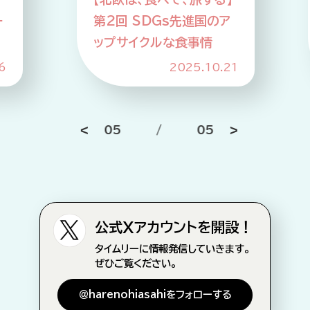
談】眠りと食で育む、子ど
もの可能性
1
2025.10.16
01
/
05
公式Xアカウントを開設！
タイムリーに情報発信していきます。
ぜひご覧ください。
＠harenohiasahiをフォローする