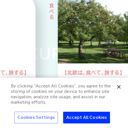
CKUP PICKUP 
】
【北欧は、食べて、旅する】
ー
第2回 SDGs先進国のア
特集
By clicking “Accept All Cookies”, you agree to the
ップサイクルな食事情
『green cola（グリ
storing of cookies on your device to enhance site
アサヒの新しい顔
ーンコーラ）』が届け
navigation, analyze site usage, and assist in our
6
2025.10.21
たい新しい価値観へ
marketing efforts.
の挑戦
アサヒの人
歴史
夏のビール特集2025
ビール
お酒との付
Cookies Settings
Accept All Cookies
05
/
05