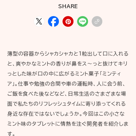
HOME
ABOUT
ARTICLE
SHARE
薄型の容器からシャカシャカと1粒出して口に入れる
と、爽やかなミントの香りが鼻をス～っと抜けてキリ
っとした味が口の中に広がるミント菓子「ミンティ
ア」。仕事や勉強の合間や車の運転時、人に会う前、
公式Xアカウント
ご飯を食べた後などなど、日常生活のさまざまな場
面で私たちのリフレッシュタイムに寄り添ってくれる
アサヒグループ公式チャンネル
身近な存在ではないでしょうか。今回はこの小さな
公式アカウント一覧
ミント味のタブレットに情熱を注ぐ開発者を紹介しま
す。