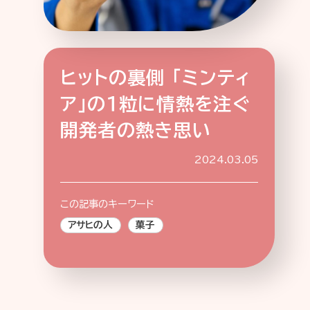
ヒットの裏側 「ミンティ
特集記事
連載
アサヒの人
歴史
ア」の１粒に情熱を注ぐ
夏のビール特集2025
ビール
開発者の熱き思い
お酒との付き合い方
ウイスキー
おでかけ
大阪・関西万博
2024.03.05
浅草特集2025
池波正太郎
浅草
レシピ
みんなで乾杯
アサヒのひと図鑑
この記事のキーワード
特別なおやつ時間
エノテカ
ノンアル
アサヒの人
菓子
スマホ写真