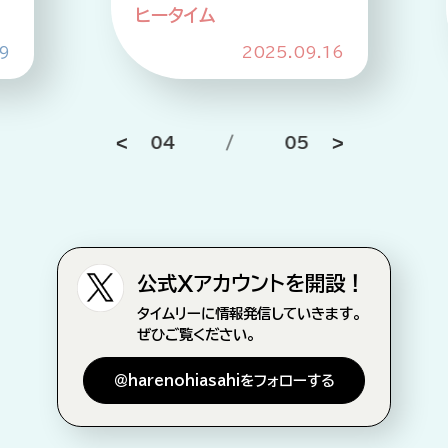
ヒータイム
9
2025.09.16
04
/
05
公式Xアカウントを開設！
タイムリーに情報発信していきます。
ぜひご覧ください。
＠harenohiasahiをフォローする