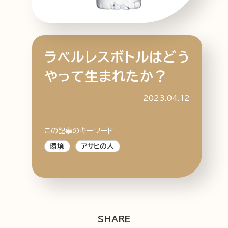
ラベルレスボトルはどう
特集記事
連載
アサヒの人
歴史
やって生まれたか？
夏のビール特集2025
ビール
お酒との付き合い方
ウイスキー
2023.04.12
大阪・関西万博
浅草特集2025
おでかけ
池波正太郎
浅草
レシピ
この記事のキーワード
みんなで乾杯
アサヒのひと図鑑
環境
アサヒの人
特別なおやつ時間
エノテカ
ノンアル
スマホ写真
SHARE