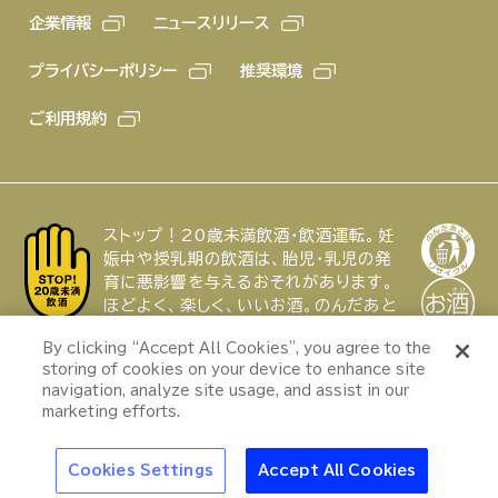
企業情報
ニュースリリース
プライバシーポリシー
推奨環境
ご利用規約
ストップ！20歳未満飲酒・飲酒運転。妊
娠中や授乳期の飲酒は、胎児・乳児の発
育に悪影響を与えるおそれがあります。
ほどよく、楽しく、いいお酒。のんだあと
はリサイクル。
特集
By clicking “Accept All Cookies”, you agree to the
なぜ冷やすとうま
storing of cookies on your device to enhance site
“冷え”で夏はもっと
い？スーパードラ
navigation, analyze site usage, and assist in our
おいしくなる
イ“キンキン体験”の
Copyright © ASAHI GROUP JAPAN,
marketing efforts.
秘密
LTD. All rights reserved.
025
おでかけ
池波正太郎
アサヒの人
歴史
夏のビール特
Cookies Settings
Accept All Cookies