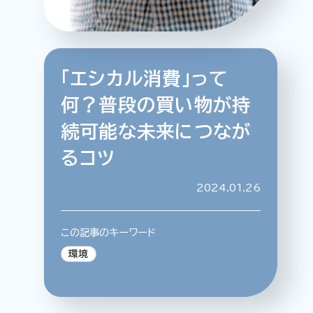
「エシカル消費」って
特集記事
連載
アサヒの人
歴史
何？普段の買い物が持
夏のビール特集2025
ビール
続可能な未来につなが
お酒との付き合い方
ウイスキー
るコツ
大阪・関西万博
浅草特集2025
おでかけ
池波正太郎
浅草
レシピ
2024.01.26
みんなで乾杯
アサヒのひと図鑑
特別なおやつ時間
エノテカ
ノンアル
この記事のキーワード
スマホ写真
環境