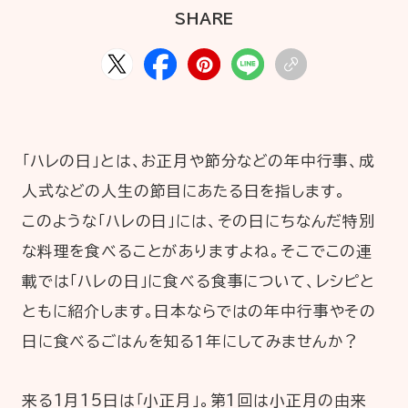
HOME
ABOUT
ARTICLE
SHARE
「ハレの日」とは、お正月や節分などの年中行事、成
人式などの人生の節目にあたる日を指します。
このような「ハレの日」には、その日にちなんだ特別
な料理を食べることがありますよね。そこでこの連
公式Xアカウント
載では「ハレの日」に食べる食事について、レシピと
ともに紹介します。日本ならではの年中行事やその
アサヒグループ公式チャンネル
日に食べるごはんを知る１年にしてみませんか？
公式アカウント一覧
来る1月15日は「小正月」。第1回は小正月の由来