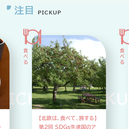
注目
PICKUP
CKUP PICKUP
】
【北欧は、食べて、旅する】
ー
第2回 SDGs先進国のア