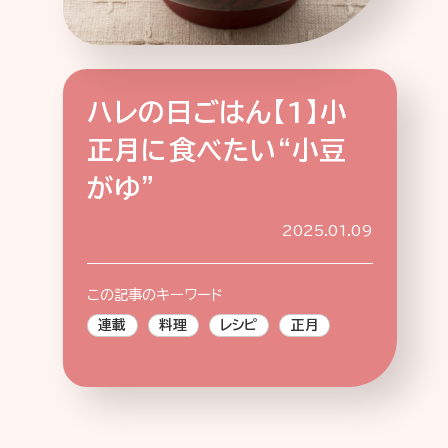
ハレの日ごはん【1】小
特集記事
連載
アサヒの人
歴史
正月に食べたい“小豆
夏のビール特集2025
ビール
がゆ”
お酒との付き合い方
ウイスキー
大阪・関西万博
浅草特集2025
2025.01.09
おでかけ
池波正太郎
浅草
レシピ
みんなで乾杯
アサヒのひと図鑑
この記事のキーワード
特別なおやつ時間
エノテカ
ノンアル
連載
料理
レシピ
正月
スマホ写真