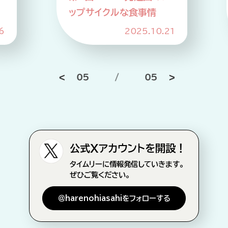
ップサイクルな食事情
6
2025.10.21
05
/
05
公式Xアカウントを開設！
タイムリーに情報発信していきます。
ぜひご覧ください。
＠harenohiasahiをフォローする