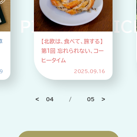
企業情報
ニュースリリース
 PICKUP PICK
プライバシーポリシー
推奨環境
草
【北欧は、食べて、旅する】
ご利用規約
第1回 忘れられない、コー
ヒータイム
9
2025.09.16
04
/
05