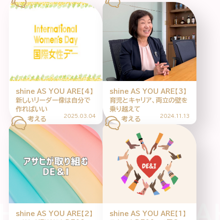
特集記事
連載
アサヒの人
歴史
夏のビール特集2025
ビール
shine AS YOU ARE【4】
shine AS YOU ARE【3】
お酒との付き合い方
ウイスキー
新しいリーダー像は自分で
育児とキャリア、両立の壁を
大阪・関西万博
浅草特集2025
作ればいい
乗り越えて
2025.03.04
2024.11.13
おでかけ
池波正太郎
浅草
レシピ
みんなで乾杯
アサヒのひと図鑑
特別なおやつ時間
エノテカ
ノンアル
スマホ写真
ARENOHI ASAHI
shine AS YOU ARE【2】
shine AS YOU ARE【1】