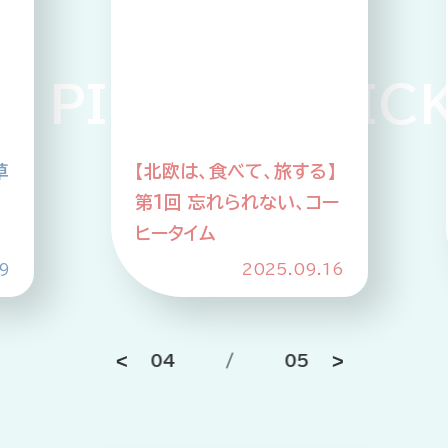
ICKUP PICKU
】
【北欧は、食べて、旅する】
ー
第2回 SDGs先進国のア
ップサイクルな食事情
6
2025.10.21
05
/
05