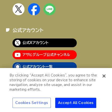
公式アカウント
公式Xアカウント
アサヒグループ公式チャンネル
公式アカウント一覧
特集
By clicking “Accept All Cookies”, you agree to the
キンキンの氷点下生
storing of cookies on your device to enhance site
“冷え”で夏はもっと
ビールを自宅でも楽
navigation, analyze site usage, and assist in our
おいしくなる
しめる「ドラフター
marketing efforts.
ズ」
正太郎
アサヒの人
歴史
夏のビール特集2025
ビール
お
Cookies Settings
Accept All Cookies