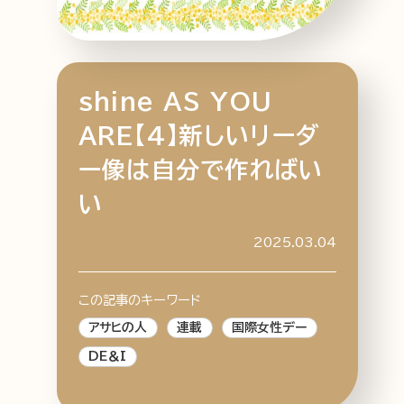
shine AS YOU
特集記事
連載
アサヒの人
歴史
ARE【4】新しいリーダ
夏のビール特集2025
ビール
ー像は自分で作ればい
お酒との付き合い方
ウイスキー
い
大阪・関西万博
浅草特集2025
おでかけ
池波正太郎
浅草
レシピ
2025.03.04
みんなで乾杯
アサヒのひと図鑑
特別なおやつ時間
エノテカ
ノンアル
この記事のキーワード
スマホ写真
アサヒの人
連載
国際女性デー
DE＆I