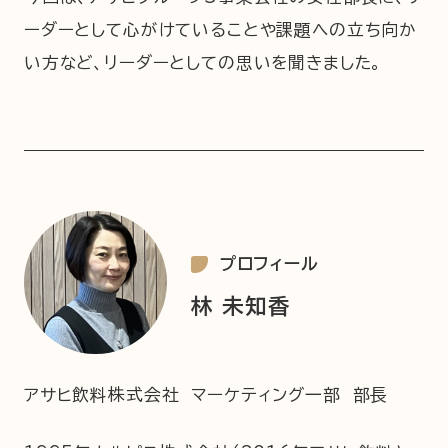
ーダーとして心がけていることや課題への立ち向か
企業情報
ニュースリリース
い方など、リーダーとしての思いを聞きました。
プライバシーポリシー
推奨環境
ご利用規約
プロフィール
林 未知香
アサヒ飲料株式会社 マーケティング一部 部長