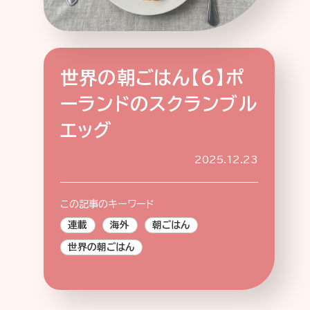
世界の朝ごはん【6】ポ
特集記事
連載
アサヒの人
歴史
ーランドのスクランブル
夏のビール特集2025
ビール
エッグ
お酒との付き合い方
ウイスキー
大阪・関西万博
浅草特集2025
2025.12.23
おでかけ
池波正太郎
浅草
レシピ
みんなで乾杯
アサヒのひと図鑑
この記事のキーワード
特別なおやつ時間
エノテカ
ノンアル
連載
海外
朝ごはん
スマホ写真
世界の朝ごはん