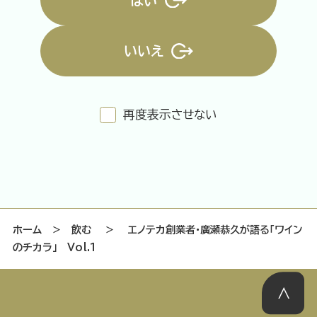
はい
いいえ
特集記事
連載
アサヒの人
歴史
夏のビール特集2025
ビール
再度表示させない
お酒との付き合い方
ウイスキー
大阪・関西万博
浅草特集2025
おでかけ
池波正太郎
浅草
レシピ
みんなで乾杯
アサヒのひと図鑑
特別なおやつ時間
エノテカ
ノンアル
ホーム
＞
飲む
＞
エノテカ創業者・廣瀬恭久が語る「ワイン
のチカラ」 Vol.1
スマホ写真