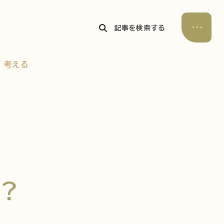
記事を検索する
考える
公式Xアカウント
アサヒグループ公式チャンネル
公式アカウント一覧
？