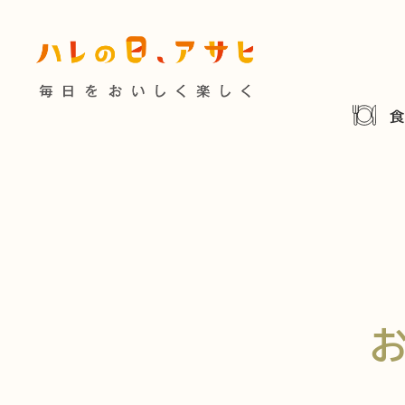
食べる
特集記事
連載
歴史
夏のビール特集
飲む
ビール
お酒との付
暮らす
ウイスキー
大阪・関
浅草特集2025
お
遊ぶ
池波正太郎
浅草
考える
みんなで乾杯
アサヒ
特別なおやつ時間
ノンアル
スマホ写真