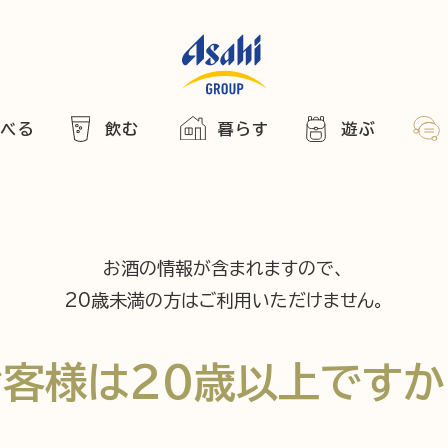
食べる
飲む
暮らす
遊ぶ
HOME
アサヒの人
ABOUT
2025
ARTICLE
き合い方
西万博
お酒の情報が含まれますので、
でかけ
20歳未満の方はご利用いただけません。
レシピ
のひと図鑑
お客様は
20歳以上ですか
エノテカ