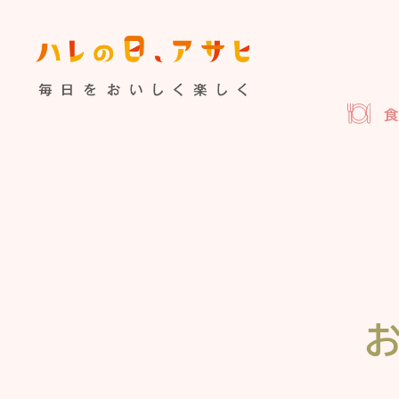
食べる
特集記事
連載
歴史
夏のビール特集
飲む
ビール
お酒との付
暮らす
ウイスキー
大阪・関
浅草特集2025
お
遊ぶ
池波正太郎
浅草
考える
みんなで乾杯
アサヒ
特別なおやつ時間
ノンアル
スマホ写真