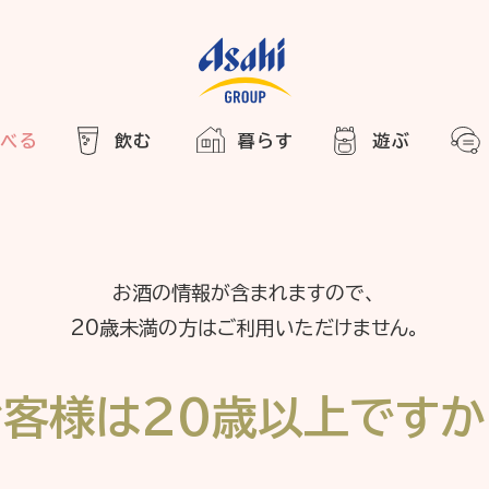
食べる
飲む
暮らす
遊ぶ
HOME
アサヒの人
ABOUT
2025
ARTICLE
き合い方
西万博
お酒の情報が含まれますので、
でかけ
20歳未満の方はご利用いただけません。
レシピ
のひと図鑑
お客様は
20歳以上ですか
エノテカ