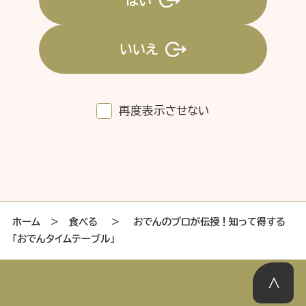
はい
いいえ
特集記事
連載
アサヒの人
歴史
夏のビール特集2025
ビール
再度表示させない
お酒との付き合い方
ウイスキー
大阪・関西万博
浅草特集2025
おでかけ
池波正太郎
浅草
レシピ
みんなで乾杯
アサヒのひと図鑑
特別なおやつ時間
エノテカ
ノンアル
ホーム
＞
食べる
＞
おでんのプロが伝授！知って得する
「おでんタイムテーブル」
スマホ写真