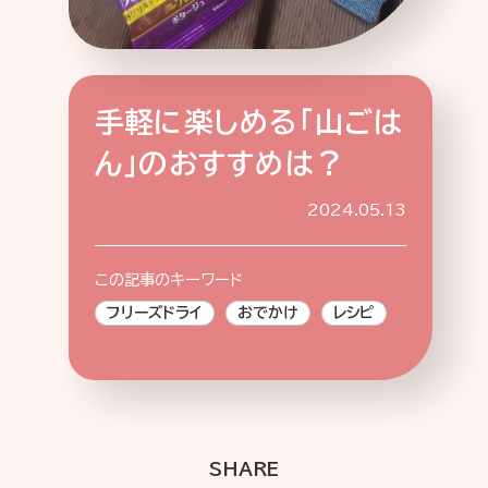
手軽に楽しめる「山ごは
特集記事
連載
アサヒの人
歴史
ん」のおすすめは？
夏のビール特集2025
ビール
お酒との付き合い方
ウイスキー
2024.05.13
大阪・関西万博
浅草特集2025
おでかけ
池波正太郎
浅草
レシピ
この記事のキーワード
みんなで乾杯
アサヒのひと図鑑
フリーズドライ
おでかけ
レシピ
特別なおやつ時間
エノテカ
ノンアル
スマホ写真
SHARE