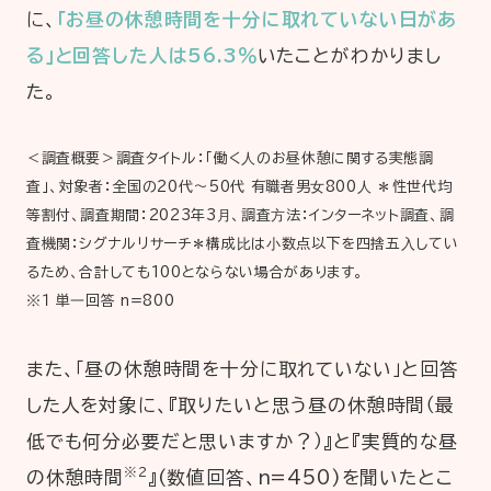
に、
「お昼の休憩時間を十分に取れていない日があ
る」と回答した人は56.3％
いたことがわかりまし
た。
＜調査概要＞調査タイトル：「働く⼈のお昼休憩に関する実態調
査」、対象者：全国の20代〜50代 有職者男⼥800⼈ ＊性世代均
等割付、調査期間：2023年3⽉、調査⽅法：インターネット調査、調
査機関：シグナルリサーチ＊構成⽐は⼩数点以下を四捨五⼊してい
るため、合計しても100とならない場合があります。
※１ 単⼀回答 n=800
また、「昼の休憩時間を十分に取れていない」と回答
した人を対象に、『取りたいと思う昼の休憩時間（最
低でも何分必要だと思いますか？）』と『実質的な昼
※2
の休憩時間
』(数値回答、n=450)を聞いたとこ