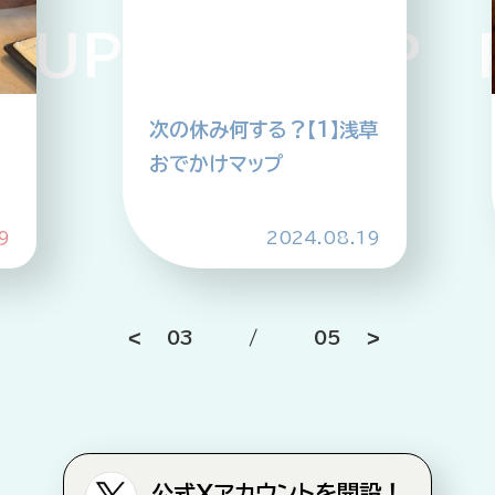
P PICKUP PI
草
【北欧は、食べて、旅する】
第1回 忘れられない、コー
ヒータイム
9
2025.09.16
04
/
05
公式Xアカウントを開設！