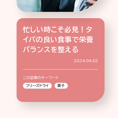
忙しい時こそ必見！タ
特集記事
連載
アサヒの人
歴史
イパの良い食事で栄養
夏のビール特集2025
ビール
バランスを整える
お酒との付き合い方
ウイスキー
大阪・関西万博
浅草特集2025
2024.04.02
おでかけ
池波正太郎
浅草
レシピ
みんなで乾杯
アサヒのひと図鑑
この記事のキーワード
特別なおやつ時間
エノテカ
ノンアル
フリーズドライ
菓子
スマホ写真