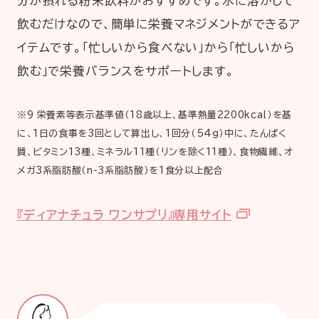
分が摂れる粉末飲料がおすすめです。水に溶かして
飲むだけなので、簡単に栄養マネジメントができるア
イテムです。「忙しいから食べない」から「忙しいから
飲む」で栄養バランスをサポートします。
※9 栄養素等表示基準値（18歳以上、基準熱量2200kcal）を基
に、1日の食事を3回として算出し、1回分（54g）中に、たんぱく
質、ビタミン13種、ミネラル11種（リンを除く11種）、食物繊維、オ
メガ3系脂肪酸（n-3系脂肪酸）を1食分以上配合
『ディアナチュラ ワンサプリ』専用サイト