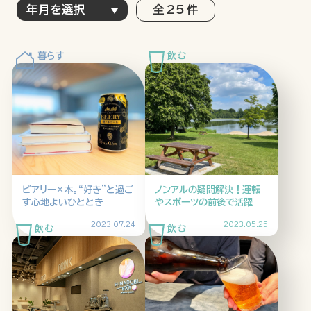
全 25 件
特集記事
連載
アサヒの人
歴史
夏のビール特集2025
ビール
お酒との付き合い方
ウイスキー
大阪・関西万博
浅草特集2025
おでかけ
池波正太郎
浅草
レシピ
ビアリー×本。“好き”と過ご
ノンアルの疑問解決！運転
みんなで乾杯
アサヒのひと図鑑
す心地よいひととき
やスポーツの前後で活躍
特別なおやつ時間
エノテカ
ノンアル
2023.07.24
2023.05.25
スマホ写真