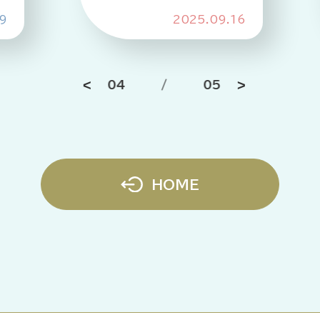
9
2025.09.16
04
/
05
HOME