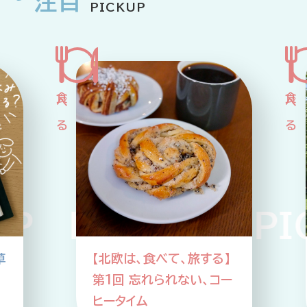
注目
PICKUP
P PICKUP PIC
草
【北欧は、食べて、旅する】
第1回 忘れられない、コー
ヒータイム