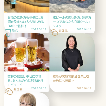
HOME
ABOUT
ARTICLE
お酒の飲み方も多様に。お
瓶ビールの楽しみ方。注ぎ方
酒を飲まない人も楽しめる
一つであなたも「瓶ビール」
BARで乾杯！
マスター
2023.04.19
2023.04.14
公式Xアカウント
乾杯の数だけ幸せになれ
誰もが笑顔で飲酒を楽しむ
る。みんなの心に残る乾杯
ために＜後編＞
アサヒグループ公式チャンネル
エピソード
2023.04.12
2023.04.12
公式アカウント一覧