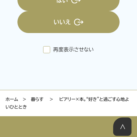
はい
いいえ
特集記事
連載
アサヒの人
歴史
夏のビール特集2025
ビール
再度表示させない
お酒との付き合い方
ウイスキー
大阪・関西万博
浅草特集2025
おでかけ
池波正太郎
浅草
レシピ
みんなで乾杯
アサヒのひと図鑑
特別なおやつ時間
エノテカ
ノンアル
ホーム
＞
暮らす
＞
ビアリー×本。“好き”と過ごす心地よ
いひととき
スマホ写真