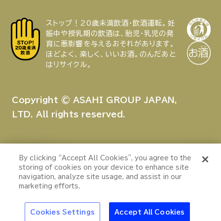
ストップ！20歳未満飲酒・飲酒運転。妊
娠中や授乳期の飲酒は、胎児・乳児の発
育に悪影響を与えるおそれがあります。
ほどよく、楽しく、いいお酒。のんだあと
はリサイクル。
Copyright © ASAHI GROUP JAPAN,
LTD. All rights reserved.
特集
By clicking “Accept All Cookies”, you agree to the
キンキンの氷点下生
storing of cookies on your device to enhance site
“冷え”で夏はもっと
ビールを自宅でも楽
navigation, analyze site usage, and assist in our
おいしくなる
しめる「ドラフター
marketing efforts.
ズ」
ウイスキー
大阪・関西万博
浅草特集2025
おでかけ
池波
Cookies Settings
Accept All Cookies