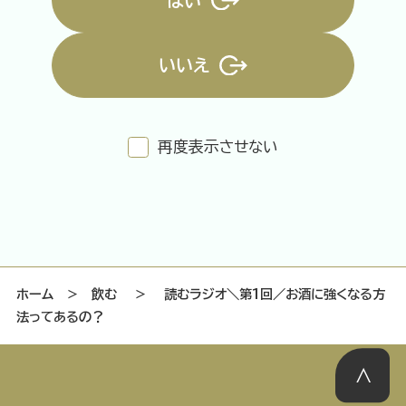
はい
いいえ
特集記事
連載
アサヒの人
歴史
夏のビール特集2025
ビール
再度表示させない
お酒との付き合い方
ウイスキー
大阪・関西万博
浅草特集2025
おでかけ
池波正太郎
浅草
レシピ
みんなで乾杯
アサヒのひと図鑑
特別なおやつ時間
エノテカ
ノンアル
ホーム
＞
飲む
＞
読むラジオ＼第1回／お酒に強くなる方
法ってあるの？
スマホ写真