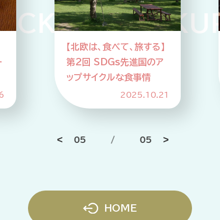
CKUP PICKUP
】
【北欧は、食べて、旅する】
ー
第2回 SDGs先進国のア
ップサイクルな食事情
6
2025.10.21
05
/
05
HOME