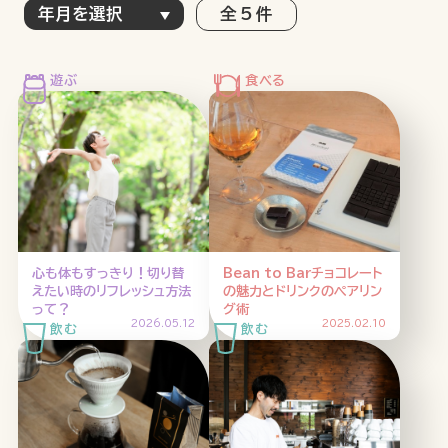
全 5 件
特集記事
連載
アサヒの人
歴史
夏のビール特集2025
ビール
お酒との付き合い方
ウイスキー
大阪・関西万博
浅草特集2025
おでかけ
池波正太郎
浅草
レシピ
心も体もすっきり！切り替
Bean to Barチョコレート
みんなで乾杯
アサヒのひと図鑑
えたい時のリフレッシュ方法
の魅力とドリンクのペアリン
って？
グ術
特別なおやつ時間
エノテカ
ノンアル
2026.05.12
2025.02.10
スマホ写真