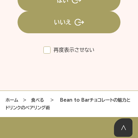
はい
いいえ
特集記事
連載
アサヒの人
歴史
夏のビール特集2025
ビール
再度表示させない
お酒との付き合い方
ウイスキー
大阪・関西万博
浅草特集2025
おでかけ
池波正太郎
浅草
レシピ
みんなで乾杯
アサヒのひと図鑑
特別なおやつ時間
エノテカ
ノンアル
ホーム
＞
食べる
＞
Bean to Barチョコレートの魅力と
ドリンクのペアリング術
スマホ写真