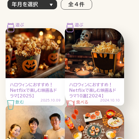
全 4 件
特集記事
連載
アサヒの人
歴史
夏のビール特集2025
ビール
お酒との付き合い方
ウイスキー
大阪・関西万博
浅草特集2025
おでかけ
池波正太郎
浅草
レシピ
ハロウィンにおすすめ！
ハロウィンにおすすめ！
みんなで乾杯
アサヒのひと図鑑
Netflixで楽しむ映画＆ド
Netflixで楽しむ映画＆ド
ラマ【2025】
ラマ10選【2024】
特別なおやつ時間
エノテカ
ノンアル
2025.10.09
2024.10.10
スマホ写真