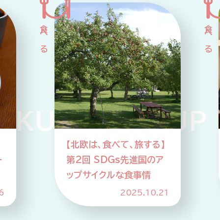
企業情報
ニュースリリース
プライバシーポリシー
推奨環境
ご利用規約
KUP PICKUP 
】
【北欧は、食べて、旅する】
ー
第2回 SDGs先進国のア
ップサイクルな食事情
6
2025.10.21