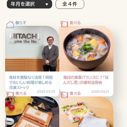
全 4 件
特集記事
連載
アサヒの人
歴史
夏のビール特集2025
ビール
お酒との付き合い方
ウイスキー
大阪・関西万博
浅草特集2025
おでかけ
池波正太郎
浅草
レシピ
食材を無駄なく活用！時短
毎日の食事バランスに！「ほ
みんなで乾杯
アサヒのひと図鑑
でおいしい料理が楽しめる
んだし®」の便利活用術
冷凍ストック
特別なおやつ時間
エノテカ
ノンアル
2025.03.25
2025.03.21
スマホ写真