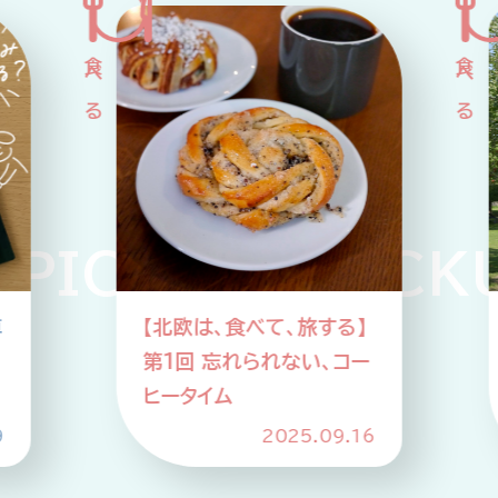
企業情報
ニュースリリース
プライバシーポリシー
推奨環境
ご利用規約
ICKUP PICKU
】
【北欧は、食べて、旅する】
ー
第2回 SDGs先進国のア
ップサイクルな食事情
16
2025.10.21