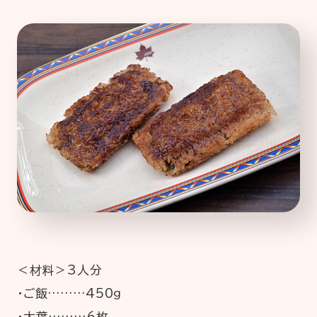
＜材料＞3人分
・ご飯………450ｇ
・大葉………6枚