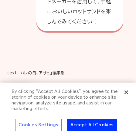
ドメーカーを活用して、手軽
においしいホットサンドを楽
しんでみてください！
text 「ハレの日、アサヒ」編集部
特集
By clicking “Accept All Cookies”, you agree to the
『green cola（グリ
storing of cookies on your device to enhance site
「食べる」の一覧へ
アサヒの新しい顔
ーンコーラ）』が届け
navigation, analyze site usage, and assist in our
たい新しい価値観へ
marketing efforts.
の挑戦
おでかけ
池波正太郎
アサヒの人
歴史
夏のビール特集202
Cookies Settings
Accept All Cookies