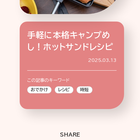
手軽に本格キャンプめ
特集記事
連載
アサヒの人
歴史
し！ホットサンドレシピ
夏のビール特集2025
ビール
お酒との付き合い方
ウイスキー
2025.03.13
大阪・関西万博
浅草特集2025
おでかけ
池波正太郎
浅草
レシピ
この記事のキーワード
みんなで乾杯
アサヒのひと図鑑
おでかけ
レシピ
時短
特別なおやつ時間
エノテカ
ノンアル
スマホ写真
SHARE