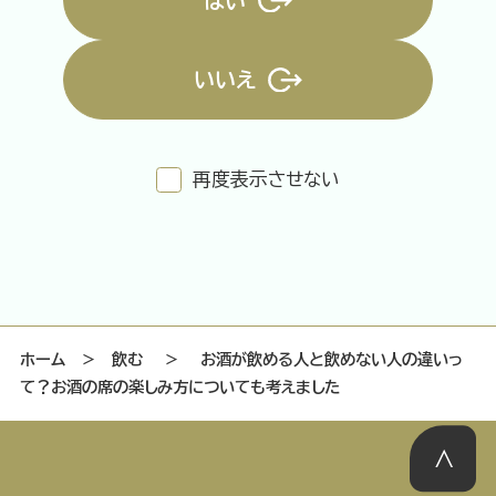
はい
いいえ
特集記事
連載
アサヒの人
歴史
夏のビール特集2025
ビール
再度表示させない
お酒との付き合い方
ウイスキー
おでかけ
大阪・関西万博
浅草特集2025
池波正太郎
浅草
レシピ
みんなで乾杯
アサヒのひと図鑑
特別なおやつ時間
エノテカ
ノンアル
ホーム
＞
飲む
＞
お酒が飲める人と飲めない人の違いっ
て？お酒の席の楽しみ方についても考えました
スマホ写真