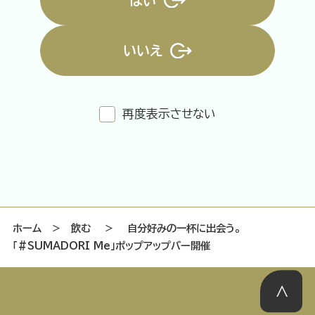
はい
いいえ
特集記事
連載
アサヒの人
歴史
夏のビール特集2025
ビール
再度表示させない
お酒との付き合い方
ウイスキー
大阪・関西万博
浅草特集2025
おでかけ
池波正太郎
浅草
レシピ
みんなで乾杯
アサヒのひと図鑑
特別なおやつ時間
エノテカ
ノンアル
ホーム
＞
飲む
＞
自分好みの一杯に出会う。
「#SUMADORI Me」ポップアップバー開催
スマホ写真