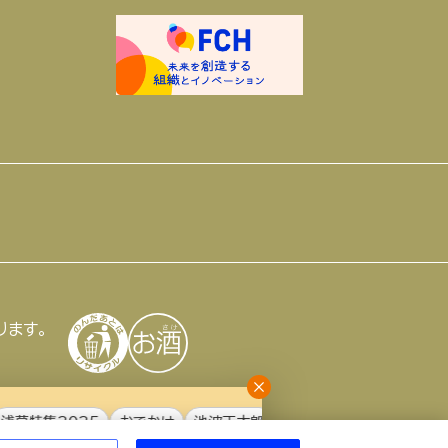
ります。
特集2025
おでかけ
池波正太郎
アサヒの人
歴史
夏のビール