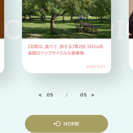
KUP PIC
【北欧は、食べて、旅する】第2回 SDGs先
進国のアップサイクルな食事情
2025.10.21
05
/
05
HOME