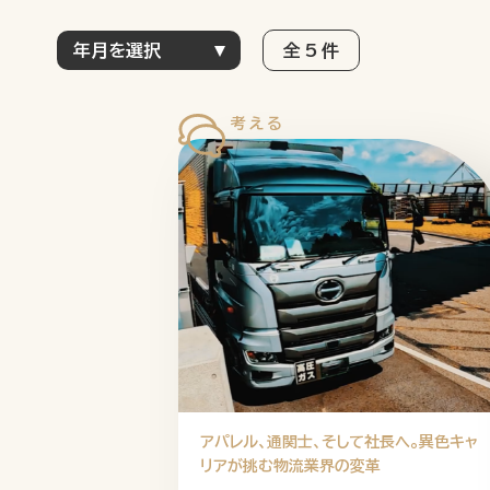
全 5 件
アパレル、通関士、そして社長へ。異色キャ
リアが挑む物流業界の変革