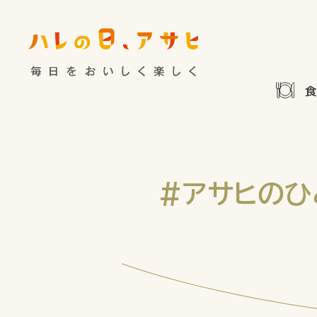
食べる
特集記事
連載
歴史
夏のビール特集
飲む
ビール
お酒との付
暮らす
ウイスキー
大阪・関
#アサヒのひ
浅草特集2025
お
遊ぶ
池波正太郎
浅草
考える
みんなで乾杯
アサヒ
特別なおやつ時間
ノンアル
スマホ写真