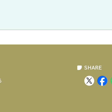
SHARE
る