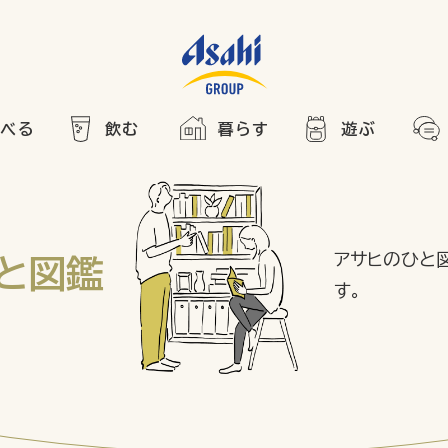
食べる
飲む
暮らす
遊ぶ
HOME
アサヒの人
ABOUT
2025
ARTICLE
き合い方
西万博
アサヒのひと
と図鑑
す。
でかけ
レシピ
のひと図鑑
エノテカ