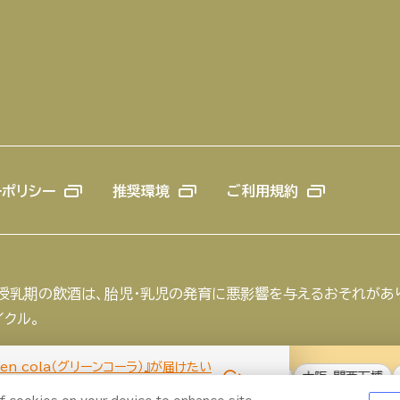
ーポリシー
推奨環境
ご利用規約
や授乳期の飲酒は、胎児・乳児の発育に悪影響を与えるおそれがあ
イクル。
een cola（グリーンコーラ）』が届けたい
ビール
お酒との付き合い方
ウイスキー
大阪・関西万博
浅草
い価値観への挑戦