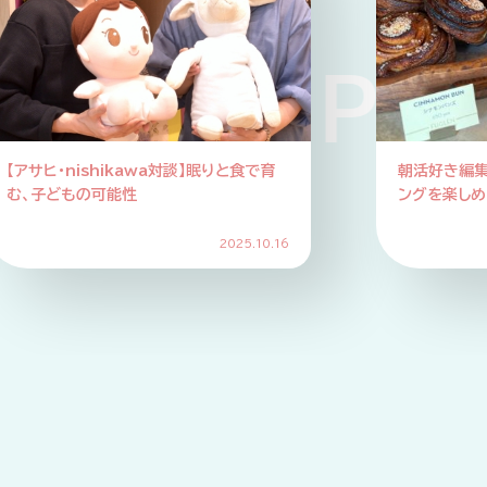
KUP PICK
【アサヒ・nishikawa対談】眠りと食で育
朝活好き編
む、子どもの可能性
ングを楽しめ
2025.10.16