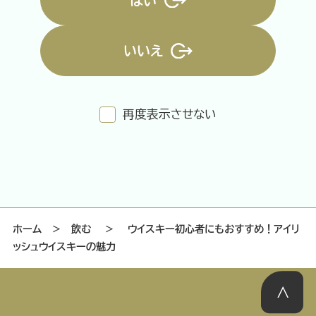
はい
いいえ
特集記事
連載
アサヒの人
歴史
夏のビール特集2025
ビール
再度表示させない
お酒との付き合い方
ウイスキー
大阪・関西万博
浅草特集2025
おでかけ
池波正太郎
浅草
レシピ
みんなで乾杯
アサヒのひと図鑑
特別なおやつ時間
エノテカ
ノンアル
ホーム
＞
飲む
＞
ウイスキー初心者にもおすすめ！アイリ
ッシュウイスキーの魅力
スマホ写真